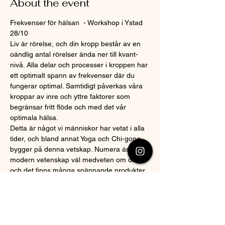
About the event
Frekvenser för hälsan  - Workshop i Ystad 
28/10  
Liv är rörelse, och din kropp består av en 
oändlig antal rörelser ända ner till kvant-
nivå. Alla delar och processer i kroppen har 
ett optimalt spann av frekvenser där du 
fungerar optimal. Samtidigt påverkas våra 
kroppar av inre och yttre faktorer som 
begränsar fritt flöde och med det vår 
optimala hälsa.   
Detta är något vi människor har vetat i alla 
tider, och bland annat Yoga och Chi-gong 
bygger på denna vetskap. Numera är även 
modern vetenskap väl medveten om detta, 
och det finns många spännande produkter 
på marknaden för att stötta kroppen via 
mikroström med specifika frekvenser.   
Under denna dag kommer du att lära dig 
enkla men effektiva övningar för att på 
egen hand öka kroppens flöde av energi, få 