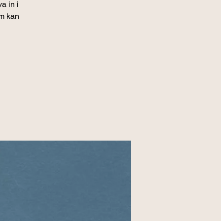
a in i
om kan