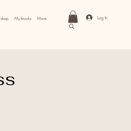
Log In
rskap
My books
More
ss